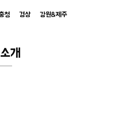
충청
경상
강원&제주
 소개