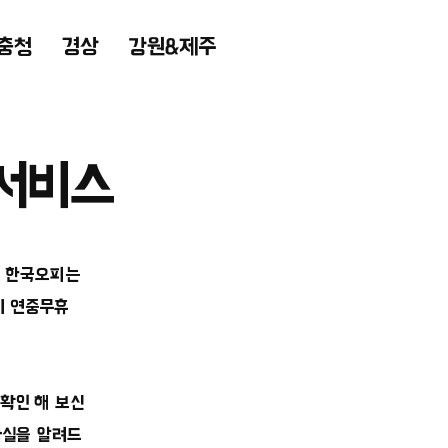
충청
경상
강원&제주
서비스
. 한국오피는
시 연중무휴
확인 해 보신
사실을 알려드